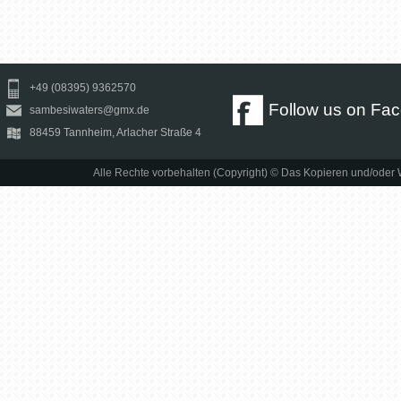
+49 (08395) 9362570
Follow us on Fa
sambesiwaters@gmx.de
88459 Tannheim, Arlacher Straße 4
Alle Rechte vorbehalten (Copyright) © Das Kopieren und/oder We